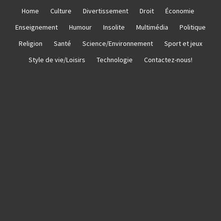
Skip
Home
Culture
Divertissement
Droit
Économie
to
Enseignement
Humour
Insolite
Multimédia
Politique
content
Religion
Santé
Science/Environnement
Sport et jeux
Style de vie/Loisirs
Technologie
Contactez-nous!