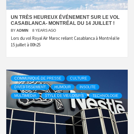
UN TRÈS HEUREUX ÉVÉNEMENT SUR LE VOL
CASABLANCA- MONTRÉAL DU 14 JUILLET !
BY
ADMIN
8 YEARS AGO
Lors du vol Royal Air Maroc reliant Casablanca à Montréal le
15 juillet à 00h25
COMMUNIQUÉ DE PRESSE
CULTURE
DIVERTISSEMENT
HUMOUR
INSOLITE
MULTIMÉDIA
STYLE DE VIE/LOISIRS
TECHNOLOGIE