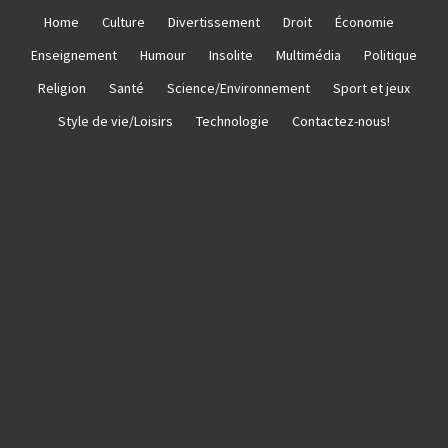
Skip
Home
Culture
Divertissement
Droit
Économie
to
Enseignement
Humour
Insolite
Multimédia
Politique
content
Religion
Santé
Science/Environnement
Sport et jeux
Style de vie/Loisirs
Technologie
Contactez-nous!