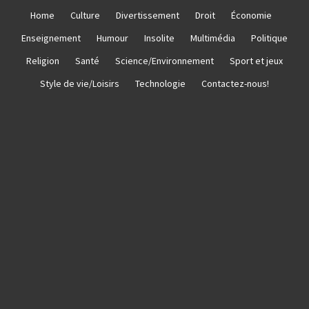
Skip
Home
Culture
Divertissement
Droit
Économie
to
Enseignement
Humour
Insolite
Multimédia
Politique
content
Religion
Santé
Science/Environnement
Sport et jeux
Style de vie/Loisirs
Technologie
Contactez-nous!