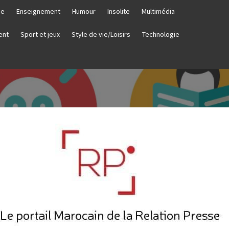
ie
Enseignement
Humour
Insolite
Multimédia
ent
Sport et jeux
Style de vie/Loisirs
Technologie