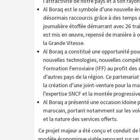
l’attractivité de notre pays et à son rayo
Al Boraq est le symbole d’une nouvelle èr
désormais raccourcis grâce à des temps de
journalière étoffée démarrant avec 26 tra
est mis en œuvre, repensé de manière à of
la Grande Vitesse.
Al Boraq a constitué une opportunité po
nouvelles technologies, nouvelles compéten
Formation Ferroviaire (IFF) au profit de
d’autres pays de la région. Ce partenariat
la création d’une joint-venture pour la ma
l’expertise SNCF et la montée progressi
Al Boraq a présenté une occasion idoine 
marocain, portant notamment sur les vole
et la nature des services offerts.
Ce projet majeur a été conçu et conduit de l
modèle économique viable reposant sur un 