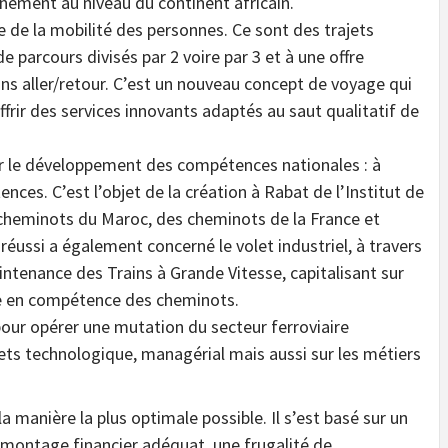
nnement au niveau du continent africain.
e de la mobilité des personnes. Ce sont des trajets
 parcours divisés par 2 voire par 3 et à une offre
ins aller/retour. C’est un nouveau concept de voyage qui
frir des services innovants adaptés au saut qualitatif de
ur le développement des compétences nationales : à
ces. C’est l’objet de la création à Rabat de l’Institut de
s cheminots du Maroc, des cheminots de la France et
 réussi a également concerné le volet industriel, à travers
intenance des Trains à Grande Vitesse, capitalisant sur
ve en compétence des cheminots.
pour opérer une mutation du secteur ferroviaire
ts technologique, managérial mais aussi sur les métiers
a manière la plus optimale possible. Il s’est basé sur un
montage financier adéquat, une frugalité de