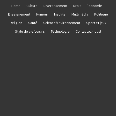
Skip
Home
Culture
Divertissement
Droit
Économie
to
Enseignement
Humour
Insolite
Multimédia
Politique
content
Religion
Santé
Science/Environnement
Sport et jeux
Style de vie/Loisirs
Technologie
Contactez-nous!