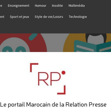
ie
Enseignement
Humour
Insolite
Multimédia
ent
Sport et jeux
Style de vie/Loisirs
Technologie