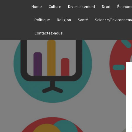
Skip
Home
Culture
Divertissement
Droit
Économ
to
content
Politique
Religion
Santé
Science/Environnem
Contactez-nous!