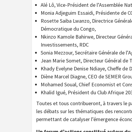
Alé Lô, Vice-Président de l’Assemblée Nat
Monia Adjeguim Essaidi, Présidente de C
Rosette Saiba Lwanzo, Directrice Général
Démocratique du Congo,
Nkinzo Kamole Bahirwe, Directeur Généra
Investissements, RDC
Sonia Mezzour, Secrétaire Générale de l’
Jean Marie Somet, Directeur Général de T
Khady Evelyne Denise Ndiaye, Cheffe de 
Diène Marcel Diagne, CEO de SEMER Grou
Mohamed Soual, Chief Economist et Cons
Khalid Igué, Président du Club Afrique 20
Toutes et tous contribueront, à travers le pa
les débats sur les thématiques des rencon
permettant de catalyser l’émergence écon
Un forum d’actions constitué autour du