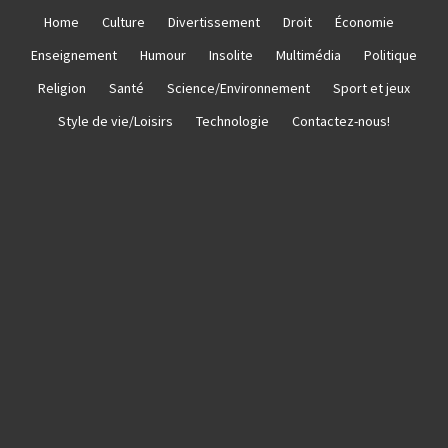
Skip
Home
Culture
Divertissement
Droit
Économie
to
Enseignement
Humour
Insolite
Multimédia
Politique
content
Religion
Santé
Science/Environnement
Sport et jeux
Style de vie/Loisirs
Technologie
Contactez-nous!